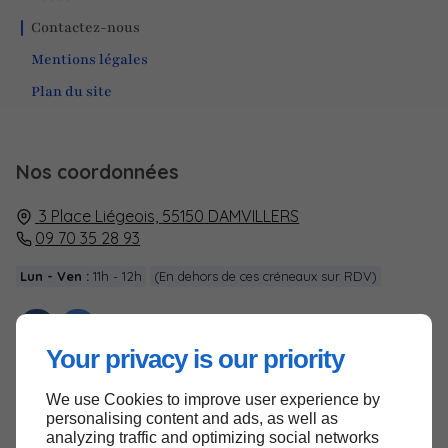
Contactez-nous
Mentions légales
Plan du site
Nos coordonnées
3 Place Liégeois,
55150
DAMVILLERS
09 70 35 28 93
Lun - Ven :
11h - 12h
(En dehors de ces créneaux sur RDV)
Your privacy is our priority
We use Cookies to improve user experience by
Haut de page
personalising content and ads, as well as
analyzing traffic and optimizing social networks