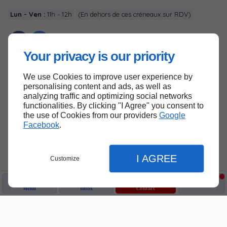
Lun - Ven :
11h - 12h
(En dehors de ces créneaux sur RDV)
Your privacy is our priority
We use Cookies to improve user experience by
Haut de page
personalising content and ads, as well as
analyzing traffic and optimizing social networks
functionalities. By clicking "I Agree" you consent to
the use of Cookies from our providers
Google
Facebook
.
I AGREE
Customize
Menu
Infos
Contact